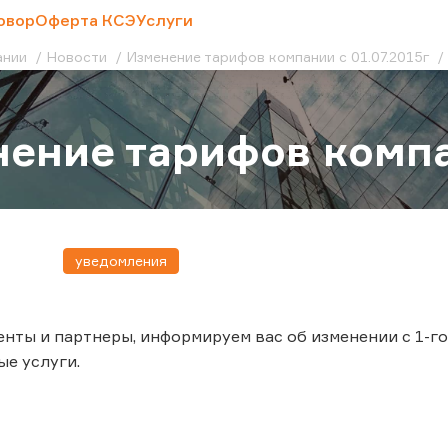
овор
Оферта КСЭ
Услуги
ании
Новости
Изменение тарифов компании с 01.07.2015г
ение тарифов компан
уведомления
нты и партнеры, информируем вас об изменении с 1-го
е услуги.