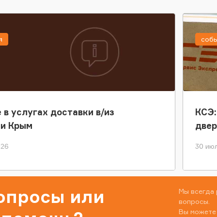
я
соб
 в услугах доставки в/из
КСЭ:
ки Крым
двер
026
30 июл
вопросы или
Мы всегда 
вопросы.
Вы можете