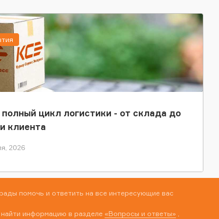
ытия
 полный цикл логистики - от склада до
и клиента
я, 2026
рады помочь и ответить на все интересующие вас
 найти информацию в разделе
«Вопросы и ответы»
,