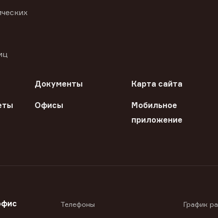
ических
иц
Документы
Карта сайта
еты
Офисы
Мобильное
приложение
офис
Телефоны
График р