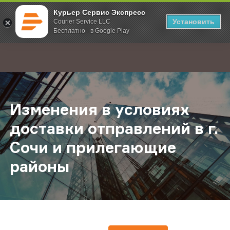
Курьер Сервис Экспресс
Установить
Courier Service LLC
Бесплатно - в Google Play
Главная
О компании
Новости
Изменения в условиях доставки о
;
Изменения в условиях
доставки отправлений в г.
Сочи и прилегающие
районы