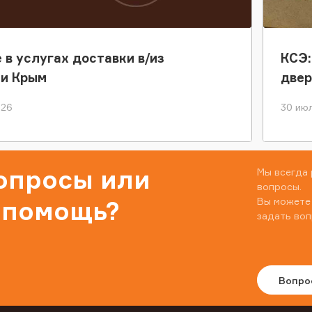
 в услугах доставки в/из
КСЭ:
ки Крым
двер
026
30 июл
вопросы или
Мы всегда 
вопросы.
Вы можете
 помощь?
задать воп
Вопро