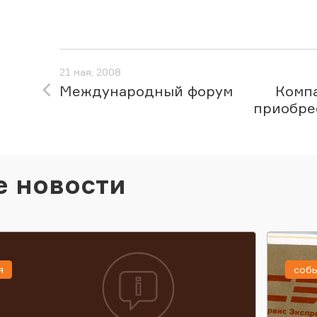
21 мая, 2008
Международный форум
Комп
приобре
е новости
я
соб