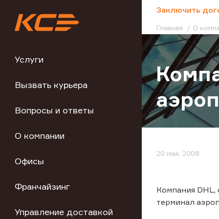
;
Заключить дог
Главная
О комп
Услуги
Компа
Вызвать курьера
аэроп
Вопросы и ответы
О компании
20 мая, 2008
Офисы
Франчайзинг
Компания DHL, 
терминал аэроп
Управление доставкой