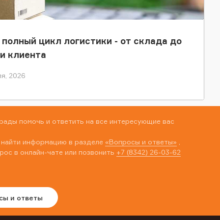
 полный цикл логистики - от склада до
и клиента
я, 2026
рады помочь и ответить на все интересующие вас
 найти информацию в разделе
«Вопросы и ответы»
,
рос в онлайн-чате или позвонить
+7 (8342) 26-03-62
сы и ответы