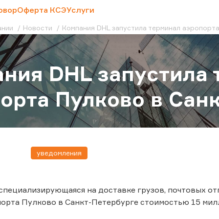
овор
Оферта КСЭ
Услуги
ании
Новости
Компания DHL запустила терминал аэропорт
ния DHL запустила 
орта Пулково в Сан
уведомления
специализирующаяся на доставке грузов, почтовых от
орта Пулково в Санкт-Петербурге стоимостью 15 милл