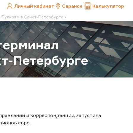
Личный кабинет
Саранск
Калькулятор
а Пулково в Санкт-Петербурге
терминал
кт-Петербурге
правлений и корреспонденции, запустила
ионов евро...