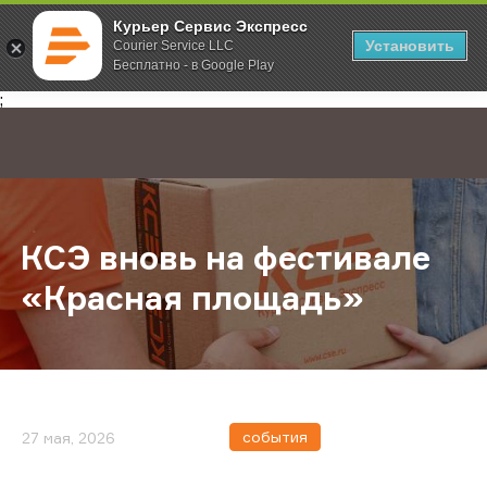
Курьер Сервис Экспресс
Установить
Courier Service LLC
Бесплатно - в Google Play
Главная
О компании
Новости
КСЭ вновь на фестивале «Красная
;
КСЭ вновь на фестивале
«Красная площадь»
события
27 мая, 2026