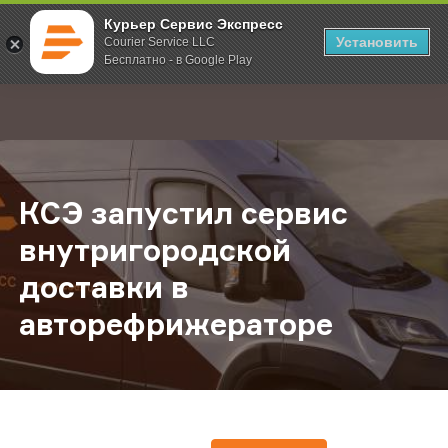
Курьер Сервис Экспресс
Установить
Courier Service LLC
Бесплатно - в Google Play
Главная
О компании
Новости
КСЭ запустил сервис внутригоро
;
КСЭ запустил сервис
внутригородской
доставки в
авторефрижераторе