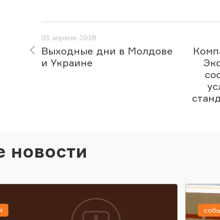
05 апреля, 2018
Выходные дни в Молдове
Комп
и Украине
Эк
со
ус
станд
е новости
я
соб