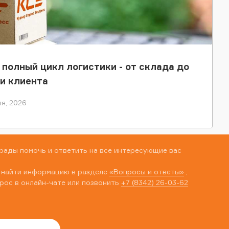
 полный цикл логистики - от склада до
и клиента
я, 2026
рады помочь и ответить на все интересующие вас
 найти информацию в разделе
«Вопросы и ответы»
,
рос в онлайн-чате или позвонить
+7 (8342) 26-03-62