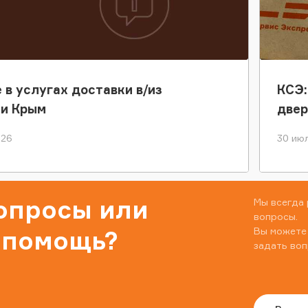
 в услугах доставки в/из
КСЭ:
ки Крым
двер
026
30 июл
вопросы или
Мы всегда 
вопросы.
Вы можете
 помощь?
задать воп