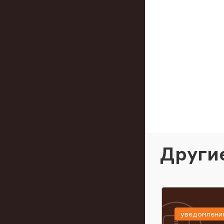
Други
уведомлени