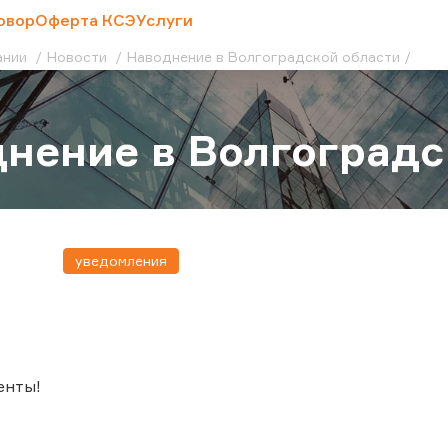
овор
Оферта КСЭ
Услуги
ании
Новости
Наводнение в Волгоградской области
нение в Волгоградс
уведомления
енты!