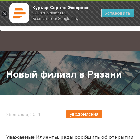
Курьер Сервис Экспресс
Установить
Courier Service LLC
Бесплатно - в Google Play
Главная
О компании
Новости
Новый филиал в Рязани
;
Новый филиал в Рязани
уведомления
26 апреля, 2011
Уважаемые Клиенты, рады сообщить об открытии