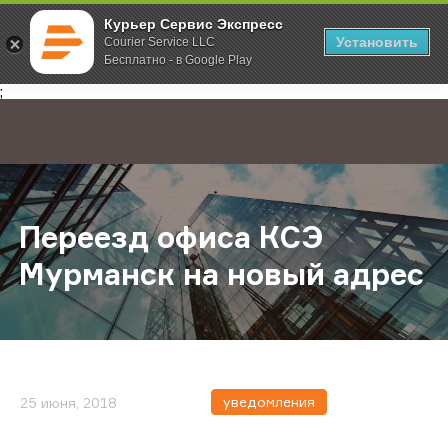
Курьер Сервис Экспресс
Установить
Courier Service LLC
Бесплатно - в Google Play
Главная
О компании
Новости
Переезд офиса КСЭ Мурманск на 
;
Переезд офиса КСЭ
Мурманск на новый адрес
уведомления
25 июня, 2018