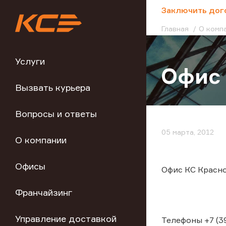
;
Заключить дог
Главная
О комп
Услуги
Офис 
Вызвать курьера
Вопросы и ответы
05 марта, 2012
О компании
Офисы
Офис КС Красноя
Франчайзинг
Управление доставкой
Телефоны +7 (39