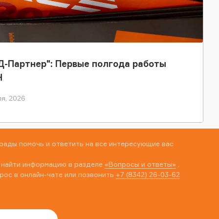
-Партнер": Первые полгода работы
Н
я, 2026
рады помочь и ответить на все интересующие вас
 найти информацию в разделе
«Вопросы и ответы»
,
рос в онлайн-чате или позвонить
+7 (8342) 26-03-62