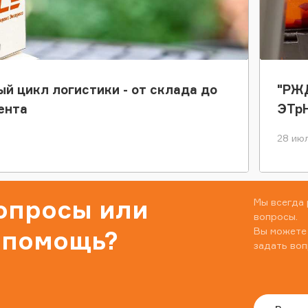
ый цикл логистики - от склада до
"РЖД
ента
ЭТр
28 июл
вопросы или
Мы всегда 
вопросы.
Вы можете
 помощь?
задать воп