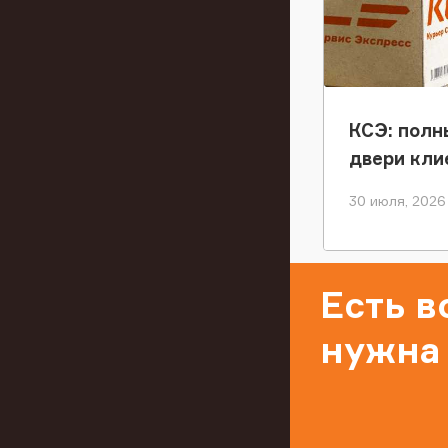
КСЭ: полн
двери кли
30 июля, 2026
Есть 
нужна