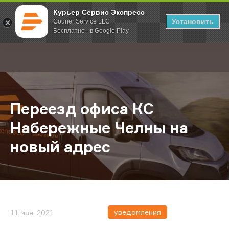
Курьер Сервис Экспресс
Установить
Courier Service LLC
Бесплатно - в Google Play
Главная
О компании
Новости
Переезд офиса КС Набережные Ч
;
Переезд офиса КС
Набережные Челны на
новый адрес
уведомления
11 мая, 2021