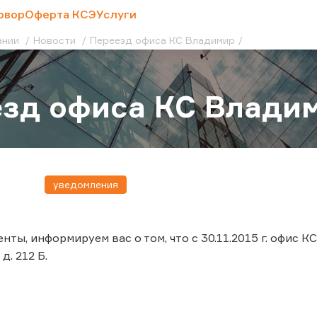
овор
Оферта КСЭ
Услуги
ании
Новости
Переезд офиса КС Владимир
зд офиса КС Влади
уведомления
ты, информируем вас о том, что с 30.11.2015 г. офис К
д. 212 Б.