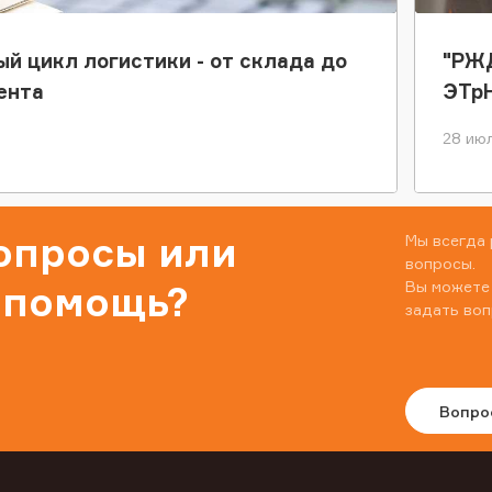
ый цикл логистики - от склада до
"РЖД
ента
ЭТр
28 июл
вопросы или
Мы всегда 
вопросы.
Вы можете
 помощь?
задать воп
Вопро