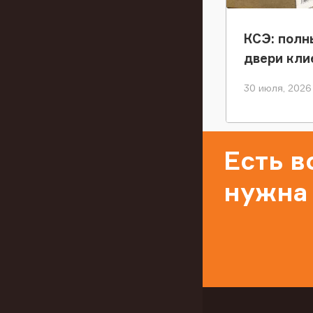
КСЭ: полн
двери кли
30 июля, 2026
Есть 
нужна