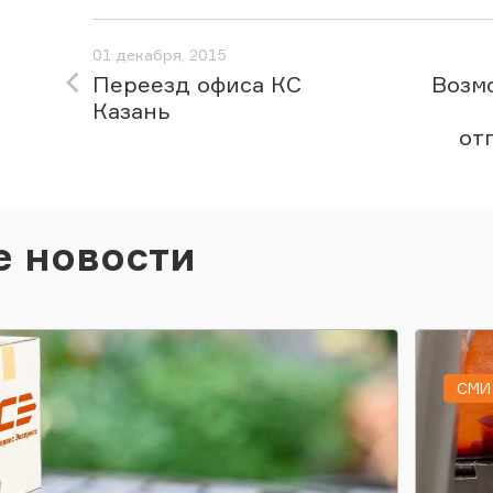
01 декабря, 2015
Переезд офиса КС
Возм
Казань
от
е новости
СМИ 