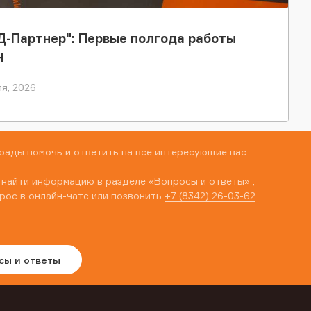
-Партнер": Первые полгода работы
Н
я, 2026
рады помочь и ответить на все интересующие вас
 найти информацию в разделе
«Вопросы и ответы»
,
рос в онлайн-чате или позвонить
+7 (8342) 26-03-62
сы и ответы