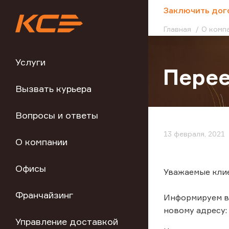
;
Заключить дог
Главная
О комп
Услуги
Перее
Вызвать курьера
Вопросы и ответы
13 февраля, 2021
О компании
Офисы
Уважаемые кли
Франчайзинг
Информируем ва
новому адресу: 6
Управление доставкой