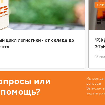
СМИ 
ый цикл логистики - от склада до
"РЖД
ента
ЭТр
28 июл
вопросы или
Мы всегда 
вопросы.
Вы можете
 помощь?
задать воп