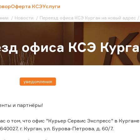
овор
Оферта КСЭ
Услуги
ании
Новости
Переезд офиса КСЭ Курган на новый адрес
зд офиса КСЭ Курга
уведомления
енты и партнёры!
с о том, что офис "Курьер Сервис Экспресс" в Кургане 
40027, г. Курган, ул. Бурова-Петрова, д. 60/7.