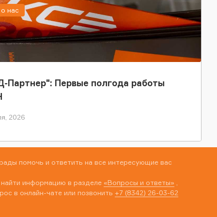
о нас
-Партнер": Первые полгода работы
Н
я, 2026
рады помочь и ответить на все интересующие вас
 найти информацию в разделе
«Вопросы и ответы»
,
рос в онлайн-чате или позвонить
+7 (8342) 26-03-62