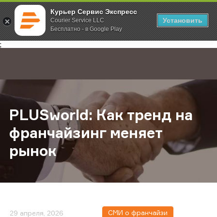
Курьер Сервис Экспресс
Установить
Courier Service LLC
Бесплатно - в Google Play
Главная
О компании
Новости
PLUSworld: Как тренд на франчай
;
PLUSworld: Как тренд на
франчайзинг меняет
рынок
СМИ о франчайзи
29 апреля, 2026