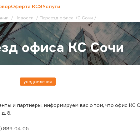
овор
Оферта КСЭ
Услуги
ании
Новости
Переезд офиса КС Сочи
зд офиса КС Сочи
уведомления
нты и партнеры, информируем вас о том, что офис КС С
д. 8.
) 889-04-05.