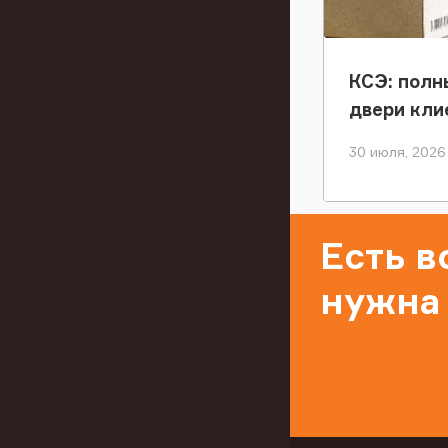
КСЭ: полн
двери кли
30 июля, 2026
Есть 
нужна