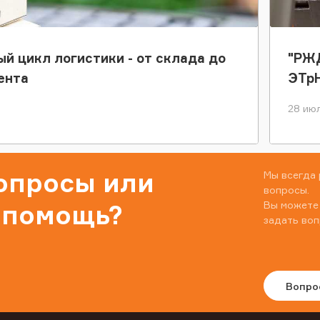
ый цикл логистики - от склада до
"РЖД
ента
ЭТр
28 июл
вопросы или
Мы всегда 
вопросы.
Вы можете
 помощь?
задать воп
Вопро