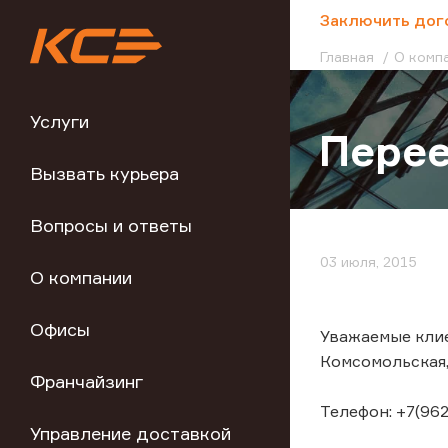
;
Заключить дог
Главная
О комп
Услуги
Перее
Вызвать курьера
Вопросы и ответы
03 июля, 2015
О компании
Офисы
Уважаемые клие
Комсомольская, 
Франчайзинг
Телефон: +7(962
Управление доставкой