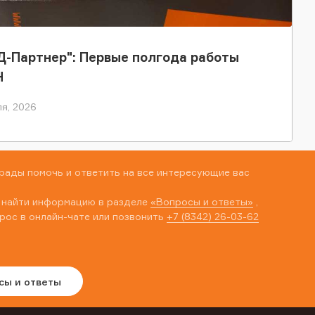
-Партнер": Первые полгода работы
Н
я, 2026
рады помочь и ответить на все интересующие вас
 найти информацию в разделе
«Вопросы и ответы»
,
рос в онлайн-чате или позвонить
+7 (8342) 26-03-62
сы и ответы