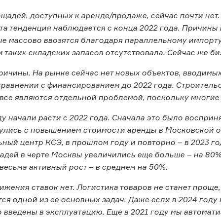
щадей, доступных к аренде/продаже, сейчас почти нет
та тенденция наблюдается с конца 2022 года. Причины
ые массово ввозятся благодаря параллельному импорту
 таких складских запасов отсутствовала. Сейчас же би
причины. На рынке сейчас нет новых объектов, вводимых
сравнении с финансированием до 2022 года. Строитель
все являются отдельной проблемой, поскольку многие 
ду начали расти с 2022 года. Сначала это было восприн
улись с повышением стоимости аренды в Московской о
ный центр КСЭ, в прошлом году и повторно – в 2023 го
адей в черте Москвы увеличились еще больше – на 80%
весьма активный рост – в среднем на 50%.
ижения ставок нет. Логистика товаров не станет проще
тся одной из ее основных задач. Даже если в 2024 году
о введены в эксплуатацию. Еще в 2021 году мы автома