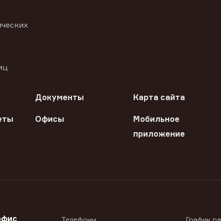
ических
иц
Документы
Карта сайта
еты
Офисы
Мобильное
приложение
офис
Телефоны
График р