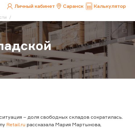
Личный кабинет
Саранск
Калькулятор
ости
кладской
ситуация – доля свободных складов сократилась.
алу
Retail.ru
рассказала Мария Мартынова,