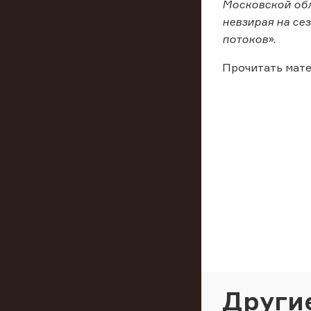
Московской обл
невзирая на се
потоков
».
Прочитать мате
Други