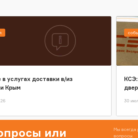
я
соб
 в услугах доставки в/из
КСЭ:
ки Крым
двер
026
30 июл
вопросы или
Мы всегда 
вопросы.