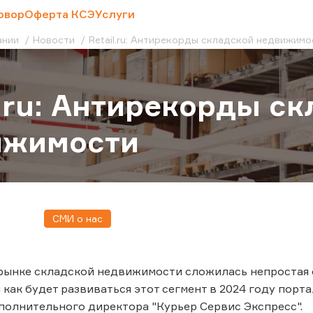
овор
Оферта КСЭ
Услуги
ании
Новости
Retail.ru: Антирекорды складской недвижим
l.ru: Антирекорды с
ижимости
СМИ о нас
 рынке складской недвижимости сложилась непростая 
 как будет развиваться этот сегмент в 2024 году порт
полнительного директора "Курьер Сервис Экспресс".