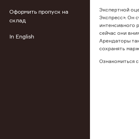
Экспертной оце
Оформить пропуск на
Экспресс». Он 
склад
интенсивного р
сейчас они вни
In English
Арендаторы так
сохранять марж
Ознакомиться с