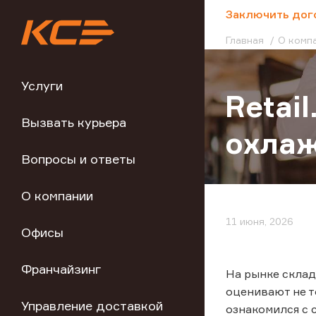
;
Заключить дог
Главная
О комп
Услуги
Retai
Вызвать курьера
охла
Вопросы и ответы
О компании
11 июня, 2026
Офисы
Франчайзинг
На рынке склад
оценивают не т
Управление доставкой
ознакомился с 