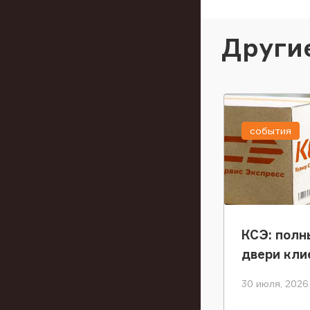
Други
события
КСЭ: полн
двери кли
30 июля, 2026