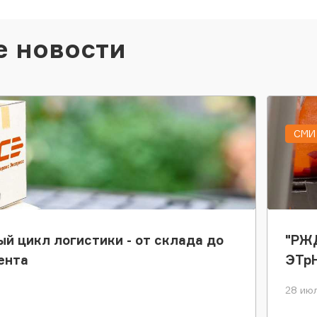
е новости
СМИ 
ый цикл логистики - от склада до
"РЖД
ента
ЭТр
28 июл