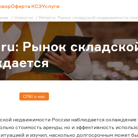
овор
Оферта КСЭ
Услуги
ании
Новости
Retail.ru: Рынок складской недвижимости ох
l.ru: Рынок складск
ждается
СМИ о нас
ской недвижимости России наблюдается охлаждение п
олько стоимость аренды, но и эффективность использ
ситуацией и изучил, насколько долгосрочным может быт