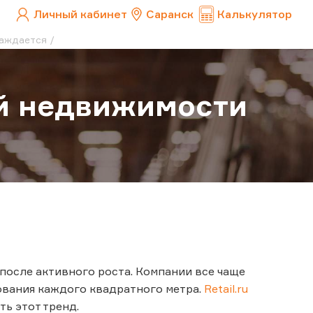
Личный кабинет
Саранск
Калькулятор
лаждается
ой недвижимости
осле активного роста. Компании все чаще
ования каждого квадратного метра.
Retail.ru
ь этот тренд.