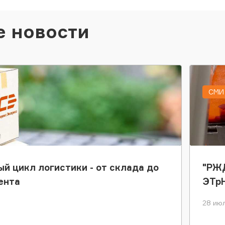
е новости
СМИ 
ый цикл логистики - от склада до
"РЖД
ента
ЭТр
28 июл