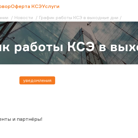
овор
Оферта КСЭ
Услуги
ании
Новости
График работы КСЭ в выходные дни
к работы КСЭ в вы
уведомления
енты и партнёры!