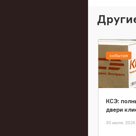
Други
события
КСЭ: полн
двери кли
30 июля, 2026