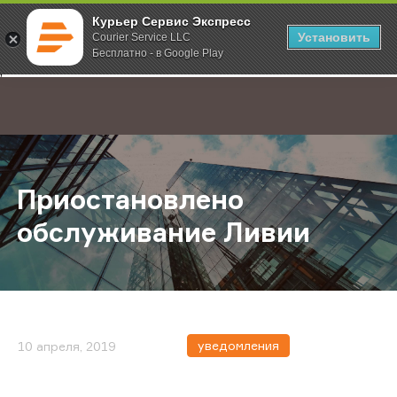
Курьер Сервис Экспресс
Установить
Courier Service LLC
Бесплатно - в Google Play
Главная
О компании
Новости
Приостановлено обслуживание Л
;
Приостановлено
обслуживание Ливии
уведомления
10 апреля, 2019