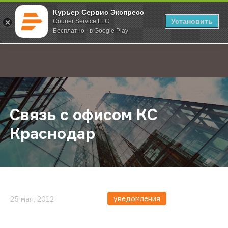
Курьер Сервис Экспресс
Установить
Courier Service LLC
Бесплатно - в Google Play
Главная
О компании
Новости
Связь с офисом КС Краснодар
;
Связь с офисом КС
Краснодар
уведомления
25 мая, 2012