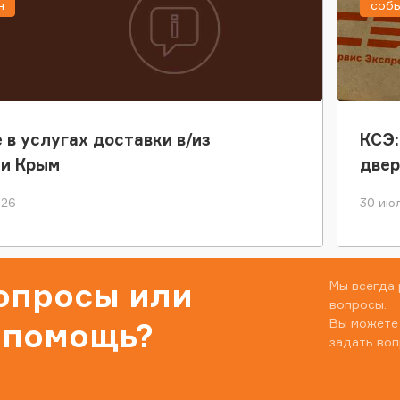
я
соб
 в услугах доставки в/из
КСЭ:
ки Крым
двер
026
30 июл
вопросы или
Мы всегда 
вопросы.
Вы можете
 помощь?
задать воп