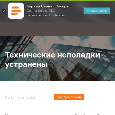
Курьер Сервис Экспресс
Установить
Courier Service LLC
Бесплатно - в Google Play
Главная
О компании
Новости
Технические неполадки устранен
;
Технические неполадки
устранены
уведомления
02 августа, 2013