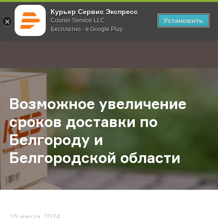
Курьер Сервис Экспресс
Установить
Courier Service LLC
Бесплатно - в Google Play
Главная
О компании
Новости
Возможное увеличение сроков до
;
Возможное увеличение
сроков доставки по
Белгороду и
Белгородской области
25 марта, 2024