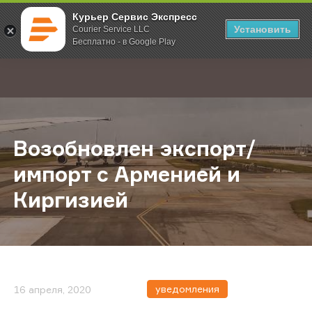
Курьер Сервис Экспресс
Установить
Courier Service LLC
Бесплатно - в Google Play
Главная
О компании
Новости
Возобновлен экспорт/импорт с А
;
Возобновлен экспорт/
импорт с Арменией и
Киргизией
уведомления
16 апреля, 2020