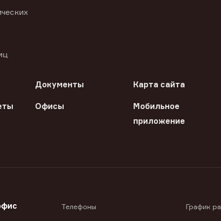
ических
иц
Документы
Карта сайта
еты
Офисы
Мобильное
приложение
офис
Телефоны
График р