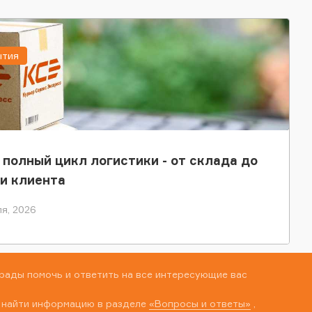
ытия
 полный цикл логистики - от склада до
и клиента
я, 2026
рады помочь и ответить на все интересующие вас
 найти информацию в разделе
«Вопросы и ответы»
,