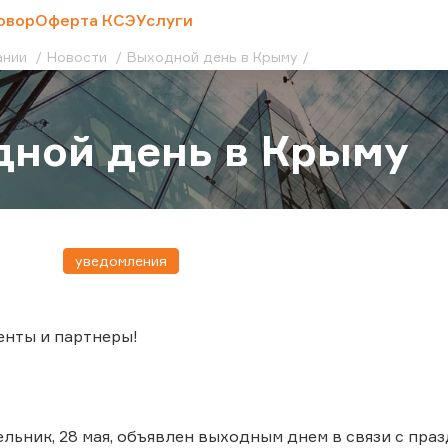
овор
Оферта КСЭ
Услуги
ании
Новости
Выходной день в Крыму
ной день в Крыму
уведомления
енты и партнеры!
льник, 28 мая, объявлен выходным днем в связи с пр