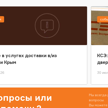
я
соб
 в услугах доставки в/из
КСЭ:
ки Крым
двер
026
30 июл
вопросы или
Мы всегда 
вопросы.
Вы можете