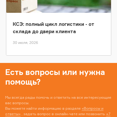
КСЭ: полный цикл логистики - от
склада до двери клиента
30 июля, 2026
Есть вопросы или нужна
помощь?
Мы всегда рады помочь и ответить на все интересующие
вас вопросы.
Вы можете найти информацию в разделе
«Вопросы и
ответы»
, задать вопрос в онлайн-чате или позвонить
+7