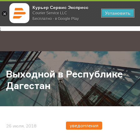
Курьер Сервис Экспресс
Установить
Courier Service LLC
Бесплатно - в Google Play
Главная
О компании
Новости
Выходной в Республике Дагестан
;
Выходной в Республике
Дагестан
уведомления
26 июля, 2018