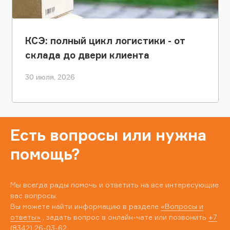
КСЭ: полный цикл логистики - от
склада до двери клиента
30 июля, 2026
Есть вопросы или нужна
помощь?
Мы всегда рады помочь и ответить на все интересующие
вас вопросы.
Вы можете найти информацию в разделе
«Вопросы и
ответы»
, задать вопрос в онлайн-чате или позвонить
+7
(8342) 26-03-62