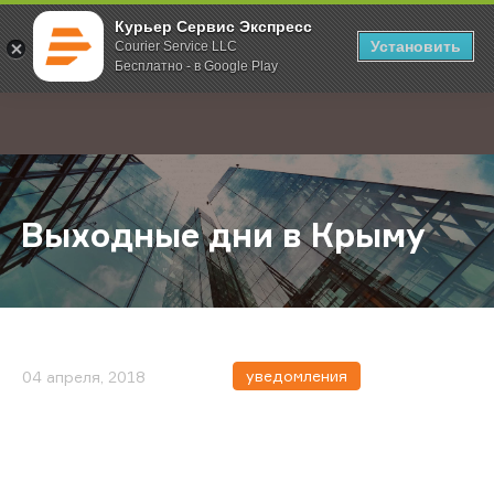
Курьер Сервис Экспресс
Установить
Courier Service LLC
Бесплатно - в Google Play
Главная
О компании
Новости
Выходные дни в Крыму
;
Выходные дни в Крыму
уведомления
04 апреля, 2018