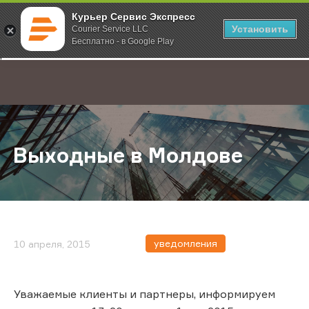
Курьер Сервис Экспресс
Установить
Courier Service LLC
Бесплатно - в Google Play
Главная
О компании
Новости
Выходные в Молдове
;
Выходные в Молдове
уведомления
10 апреля, 2015
Уважаемые клиенты и партнеры, информируем