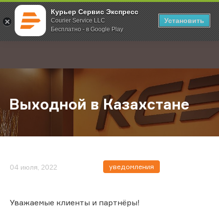
Курьер Сервис Экспресс
Установить
Courier Service LLC
Бесплатно - в Google Play
Главная
О компании
Новости
Выходной в Казахстане
;
Выходной в Казахстане
уведомления
04 июля, 2022
Уважаемые клиенты и партнёры!