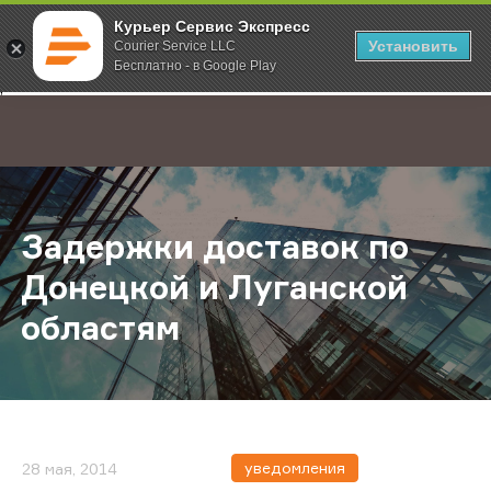
Курьер Сервис Экспресс
Установить
Courier Service LLC
Бесплатно - в Google Play
Главная
О компании
Новости
Задержки доставок по Донецкой 
;
Задержки доставок по
Донецкой и Луганской
областям
уведомления
28 мая, 2014