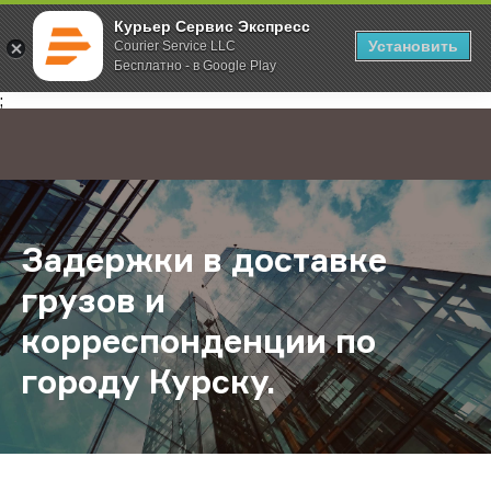
Курьер Сервис Экспресс
Установить
Courier Service LLC
Бесплатно - в Google Play
Главная
О компании
Новости
Задержки в доставке грузов и ко
;
Задержки в доставке
грузов и
корреспонденции по
городу Курску.