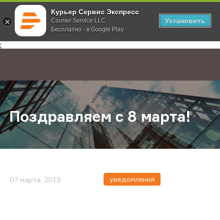
Курьер Сервис Экспресс
Установить
Courier Service LLC
Бесплатно - в Google Play
Главная
О компании
Новости
Поздравляем с 8 марта!
;
Поздравляем с 8 марта!
уведомления
07 марта, 2019