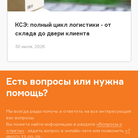
КСЭ: полный цикл логистики - от
склада до двери клиента
30 июля, 2026
Есть вопросы или нужна
помощь?
Мы всегда рады помочь и ответить на все интересующие
вас вопросы.
Вы можете найти информацию в разделе
«Вопросы и
ответы»
, задать вопрос в онлайн-чате или позвонить
+7
(8652) 33-00-39