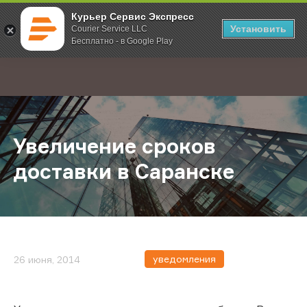
Курьер Сервис Экспресс
Установить
Courier Service LLC
Бесплатно - в Google Play
Главная
О компании
Новости
Увеличение сроков доставки в Са
;
Увеличение сроков
доставки в Саранске
уведомления
26 июня, 2014