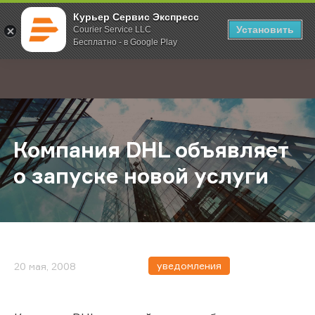
Курьер Сервис Экспресс
Установить
Courier Service LLC
Бесплатно - в Google Play
Главная
О компании
Новости
Компания DHL объявляет о запус
;
Компания DHL объявляет
о запуске новой услуги
уведомления
20 мая, 2008