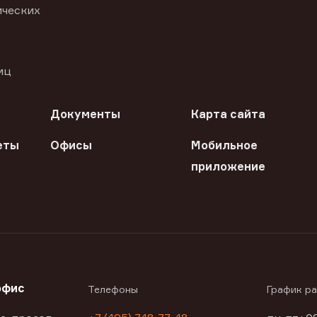
ических
иц
Документы
Карта сайта
еты
Офисы
Мобильное
приложение
офис
Телефоны
График р