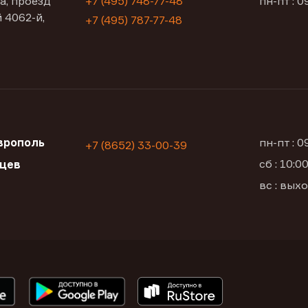
а, проезд
+7 (495) 748-77-48
пн-пт : 0
 4062-й,
+7 (495) 787-77-48
врополь
пн-пт : 
+7 (8652) 33-00-39
сб : 10:
рцев
вс : вых