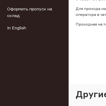
Оформить пропуск на
Для прохода на
оператора в чат
склад
Проходная на те
In English
Други