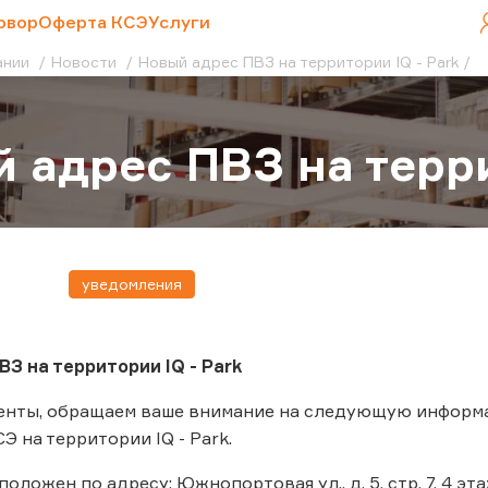
овор
Оферта КСЭ
Услуги
ании
Новости
Новый адрес ПВЗ на территории IQ - Park
 адрес ПВЗ на терри
уведомления
З на территории IQ - Park
енты, обращаем ваше внимание на следующую информа
 на территории IQ - Park.
положен по адресу: Южнопортовая ул., д. 5, стр. 7, 4 эта