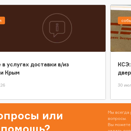
я
соб
 в услугах доставки в/из
КСЭ:
ки Крым
двер
026
30 июл
вопросы или
Мы всегда 
вопросы.
Вы можете
 помощь?
задать воп