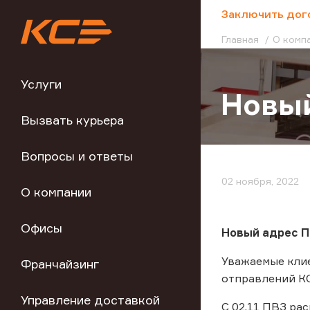
;
Заключить дог
Главная
О комп
Услуги
Новый
Вызвать курьера
Вопросы и ответы
02 ноября, 2022
О компании
Офисы
Новый адрес ПВ
Уважаемые кли
Франчайзинг
отправлений КСЭ
Управление доставкой
С 02.11 ПВЗ рас