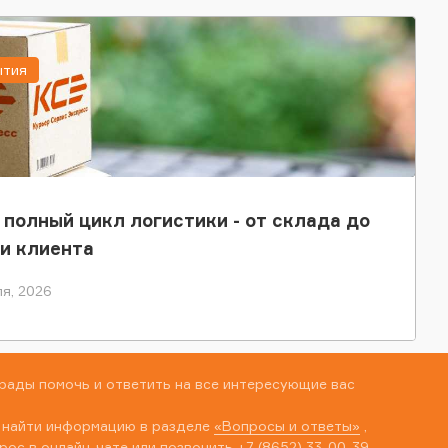
ытия
 полный цикл логистики - от склада до
и клиента
я, 2026
рады помочь и ответить на все интересующие вас
 найти информацию в разделе
«Вопросы и ответы»
,
рос в онлайн-чате или позвонить
+7 (8652) 33-00-39