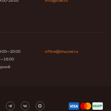
9:00-18:00
info@cse.ru
09:00—20:00
office@stw.cse.ru
00—16:00
одной