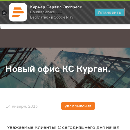
Курьер Сервис Экспресс
Установить
Courier Service LLC
Бесплатно - в Google Play
Главная
О компании
Новости
Новый офис КС Курган.
;
Новый офис КС Курган.
уведомления
14 января, 2013
Уважаемые Клиенты! С сегодняшнего дня начал