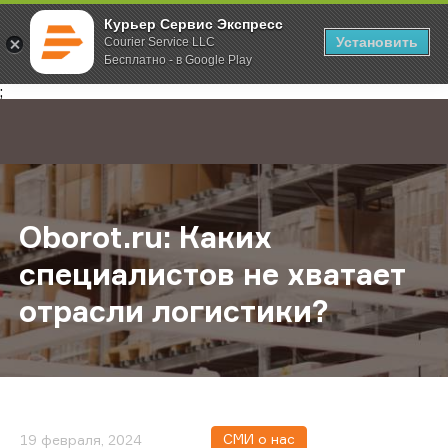
Курьер Сервис Экспресс
Установить
Courier Service LLC
Бесплатно - в Google Play
Главная
О компании
Новости
Oborot.ru: Каких специалистов не
;
Oborot.ru: Каких
специалистов не хватает
отрасли логистики?
СМИ о нас
19 февраля, 2024