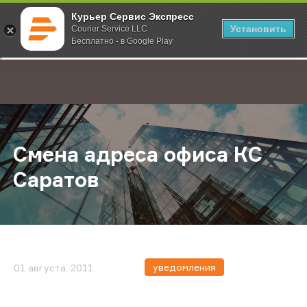
Курьер Сервис Экспресс
Установить
Courier Service LLC
Бесплатно - в Google Play
Главная
О компании
Новости
Смена адреса офиса КС Саратов
;
Смена адреса офиса КС
Саратов
уведомления
01 августа, 2011