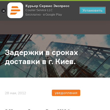
Курьер Сервис Экспресс
Установить
Courier Service LLC
Бесплатно - в Google Play
Главная
О компании
Новости
Задержки в сроках доставки в г. К
;
Задержки в сроках
доставки в г. Киев.
уведомления
28 мая, 2012