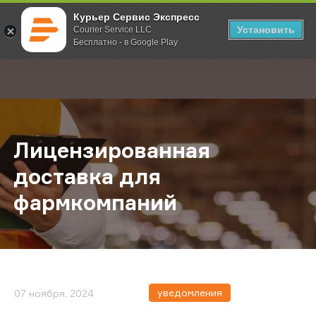
Курьер Сервис Экспресс
Установить
Courier Service LLC
Бесплатно - в Google Play
Главная
О компании
Новости
Лицензированная доставка для ф
;
Лицензированная
доставка для
фармкомпаний
уведомления
07 ноября, 2024