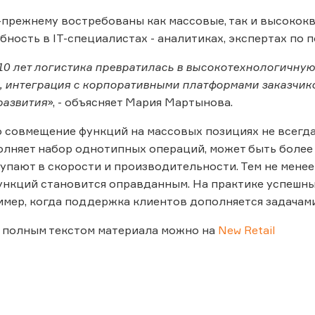
-прежнему востребованы как массовые, так и высокок
бность в IT-специалистах - аналитиках, экспертах по
10 лет логистика превратилась в высокотехнологичную
 интеграция с корпоративными платформами заказчико
развития
», - объясняет Мария Мартынова.
то совмещение функций на массовых позициях не всегд
лняет набор однотипных операций, может быть более
упают в скорости и производительности. Тем не менее
ункций становится оправданным. На практике успешн
имер, когда поддержка клиентов дополняется задачами
 полным текстом материала можно на
New Retail