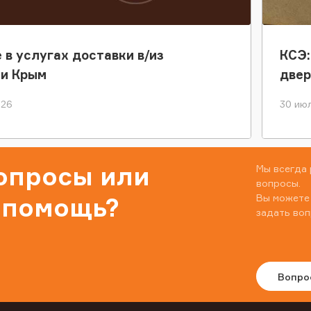
 в услугах доставки в/из
КСЭ:
ки Крым
двер
026
30 июл
вопросы или
Мы всегда 
вопросы.
Вы можете
 помощь?
задать воп
Вопро