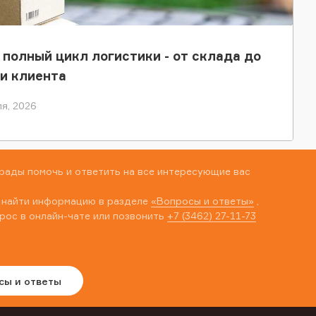
 полный цикл логистики - от склада до
и клиента
я, 2026
рады помочь и ответить на все интересующие вас
 найти информацию в разделе
«Вопросы и ответы»
,
рос в онлайн-чате или позвонить
+7 (3462) 27-11-73
сы и ответы