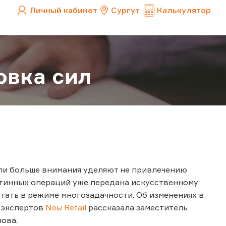
Личный кабинет
Сургут
Калькулятор
овка сил
ели больше внимания уделяют не привлечению
утинных операций уже передана искусственному
тать в режиме многозадачности. Об изменениях в
х экспертов
New Retail
рассказала заместитель
ова.