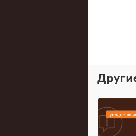
Други
уведомлени