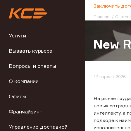
;
Заключить дог
Главная
О комп
Услуги
New R
Вызвать курьера
Вопросы и ответы
17 апреля, 2026
О компании
Офисы
На рынке труда
новых сотрудни
Франчайзинг
интеллекту, а 
подходе к найм
Управление доставкой
исполнительног