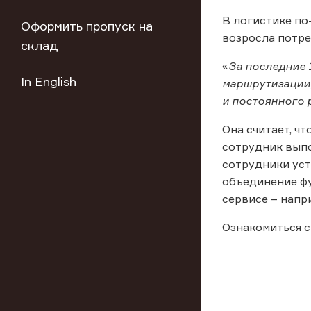
В логистике по
Оформить пропуск на
возросла потре
склад
«
За последние 
In English
маршрутизации,
и постоянного 
Она считает, ч
сотрудник выпо
сотрудники уст
объединение ф
сервисе – напр
Ознакомиться с