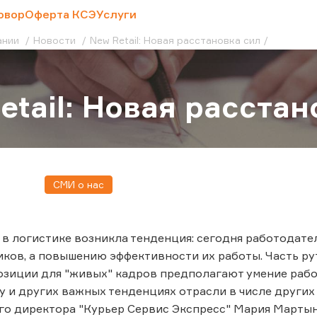
овор
Оферта КСЭ
Услуги
ании
Новости
New Retail: Новая расстановка сил
etail: Новая расстан
СМИ о нас
 в логистике возникла тенденция: сегодня работодат
ков, а повышению эффективности их работы. Часть р
позиции для "живых" кадров предполагают умение рабо
у и других важных тенденциях отрасли в числе други
о директора "Курьер Сервис Экспресс" Мария Мартын