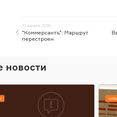
22 апреля, 2026
"Коммерсантъ": Маршрут
В
перестроен
е новости
я
соб