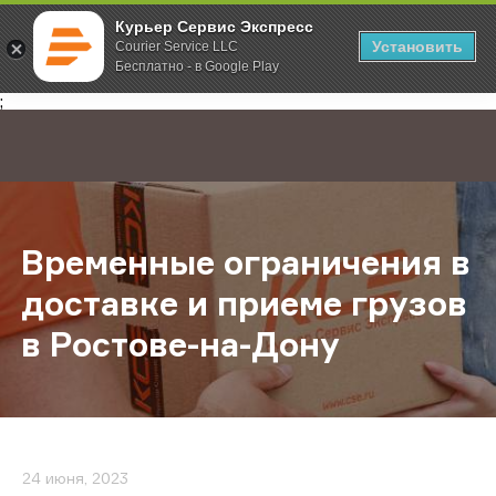
Курьер Сервис Экспресс
Установить
Courier Service LLC
Бесплатно - в Google Play
Главная
О компании
Новости
Временные ограничения в доставк
;
Временные ограничения в
доставке и приеме грузов
в Ростове-на-Дону
24 июня, 2023