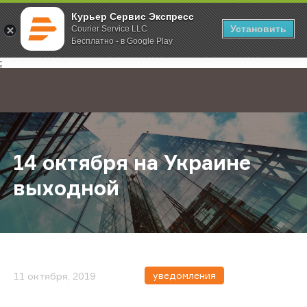
Курьер Сервис Экспресс
Установить
Courier Service LLC
Бесплатно - в Google Play
Главная
О компании
Новости
14 октября на Украине выходной
;
14 октября на Украине
выходной
уведомления
11 октября, 2019