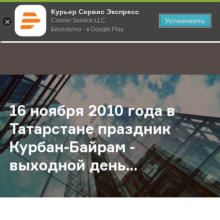
Курьер Сервис Экспресс
Установить
Courier Service LLC
Бесплатно - в Google Play
Главная
О компании
Новости
16 ноября 2010 года в Татарстане
;
16 ноября 2010 года в
Татарстане праздник
Курбан-Байрам -
выходной день...