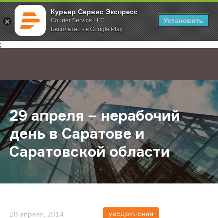
Курьер Сервис Экспресс
Установить
Courier Service LLC
Бесплатно - в Google Play
Главная
О компании
Новости
29 апреля – нерабочий день в Са
;
29 апреля – нерабочий
день в Саратове и
Саратовской области
уведомления
28 апреля, 2014