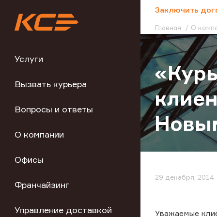
;
Заключить дог
Главная
О комп
Услуги
«Курь
Вызвать курьера
клиен
Вопросы и ответы
Новым
О компании
Офисы
29 декабря, 2014
Франчайзинг
Управление доставкой
Уважаемые клие