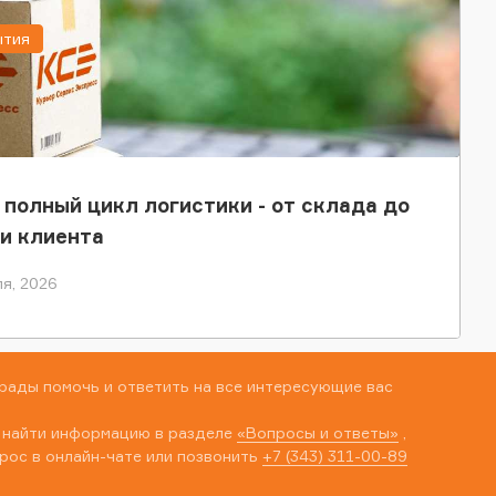
ытия
 полный цикл логистики - от склада до
и клиента
я, 2026
рады помочь и ответить на все интересующие вас
 найти информацию в разделе
«Вопросы и ответы»
,
рос в онлайн-чате или позвонить
+7 (343) 311-00-89