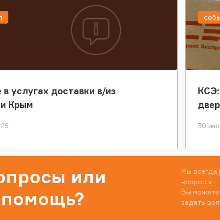
я
соб
 в услугах доставки в/из
КСЭ:
ки Крым
двер
026
30 июл
вопросы или
Мы всегда 
вопросы.
Вы можете
 помощь?
задать воп