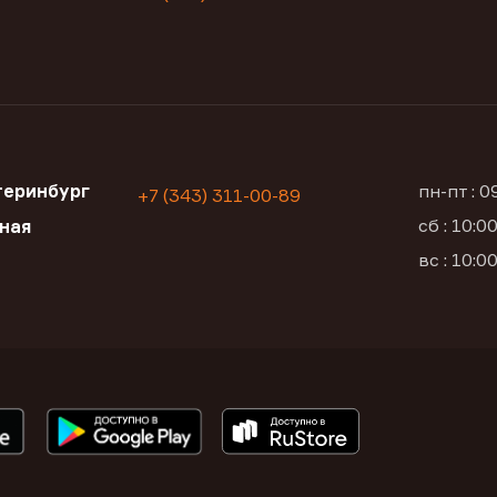
теринбург
пн-пт : 
+7 (343) 311-00-89
сб : 10:
ьная
вс : 10: