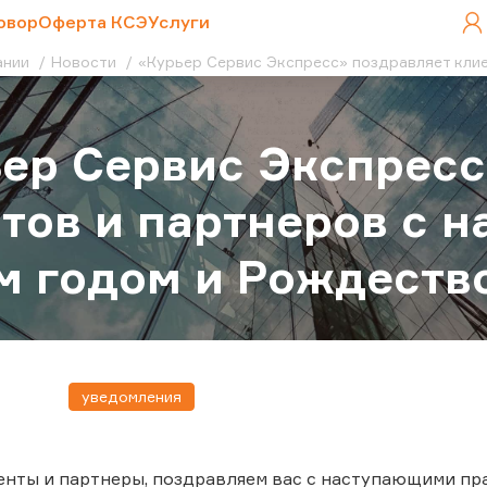
овор
Оферта КСЭ
Услуги
ании
Новости
«Курьер Сервис Экспресс» поздравляет кли
ер Сервис Экспресс
тов и партнеров с 
 годом и Рождеств
уведомления
нты и партнеры, поздравляем вас с наступающими пра