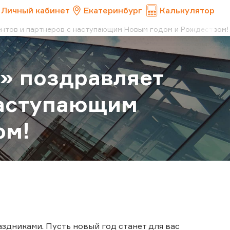
Личный кабинет
Екатеринбург
Калькулятор
ентов и партнеров с наступающим Новым годом и Рождеством!
» поздравляет
наступающим
ом!
здниками. Пусть новый год станет для вас