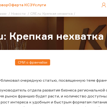
овор
Оферта КСЭ
Услуги
ании
Новости
CRE.ru: Крепкая нехватка
u: Крепкая нехватка
СМИ о франчайзи
бликовал очередную статью, посвященную теме франч
руководитель отдела развития бизнеса региональной се
я рынок франшиз будет расти, и количество доступных
о рост интереса к удобным и быстрым форматам питани