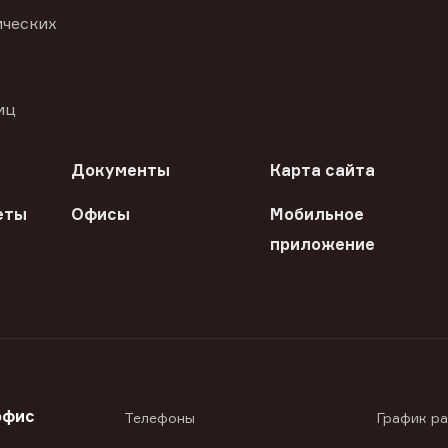
ических
иц
Документы
Карта сайта
еты
Офисы
Мобильное
приложение
офис
Телефоны
График р