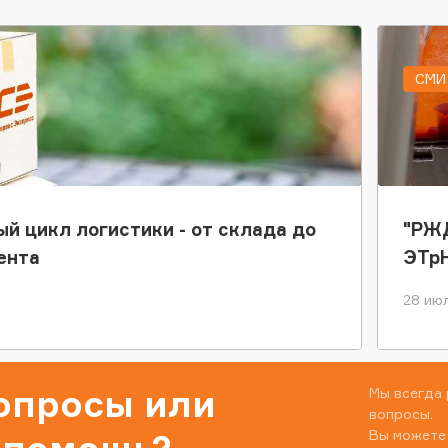
СМИ 
ый цикл логистики - от склада до
"РЖД
ента
ЭТр
28 июл
вопросы или
Мы всегда 
вопросы.
Вы можете