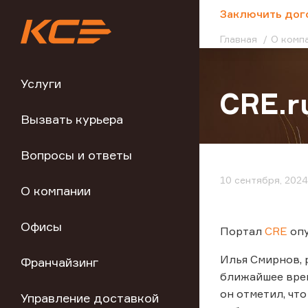
;
Заключить дог
Главная
О комп
Услуги
CRE.r
Вызвать курьера
Вопросы и ответы
10 сентября, 2024
О компании
Офисы
Портал
CRE
опу
Илья Смирнов, 
Франчайзинг
ближайшее врем
он отметил, чт
Управление доставкой