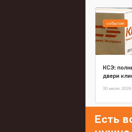
события
КСЭ: полн
двери кли
30 июля, 2026
Есть 