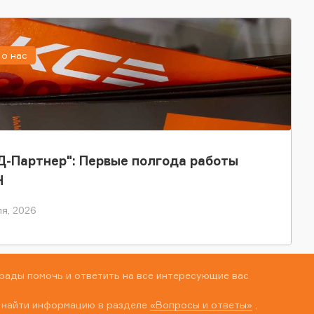
о нас
-Партнер": Первые полгода работы
Н
я, 2026
рады помочь и ответить на все интересующие вас
 найти информацию в разделе
«Вопросы и ответы»
,