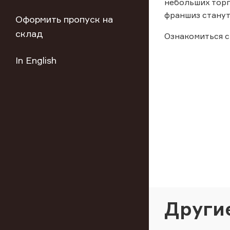
небольших торг
франшиз станут
Оформить пропуск на
склад
Ознакомиться с
In English
Други