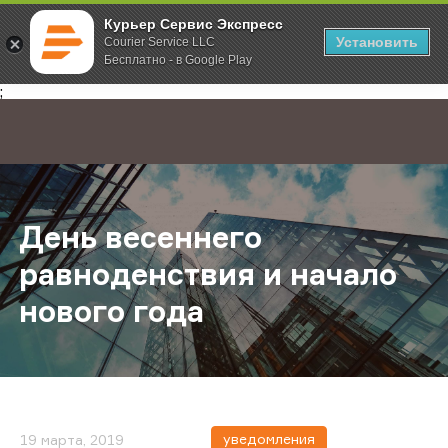
Курьер Сервис Экспресс
Установить
Courier Service LLC
Бесплатно - в Google Play
Главная
О компании
Новости
День весеннего равноденствия и 
;
День весеннего
равноденствия и начало
нового года
уведомления
19 марта, 2019