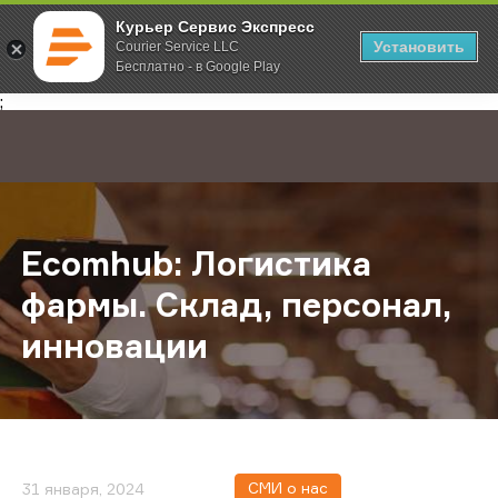
Курьер Сервис Экспресс
Установить
Courier Service LLC
Бесплатно - в Google Play
Главная
О компании
Новости
Ecomhub: Логистика фармы. Склад
;
Ecomhub: Логистика
фармы. Склад, персонал,
инновации
СМИ о нас
31 января, 2024