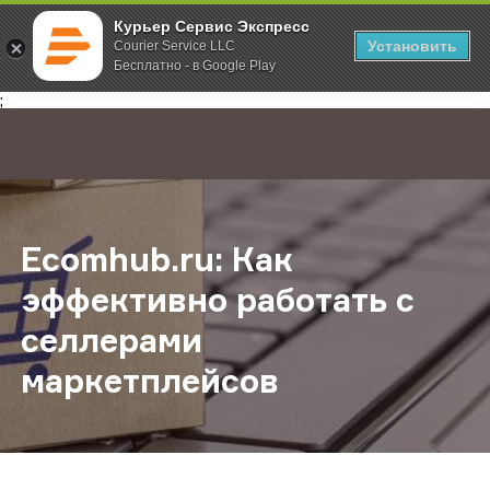
Курьер Сервис Экспресс
Установить
Courier Service LLC
Бесплатно - в Google Play
Главная
О компании
Новости
Ecomhub.ru: Как эффективно рабо
;
Ecomhub.ru: Как
эффективно работать с
селлерами
маркетплейсов