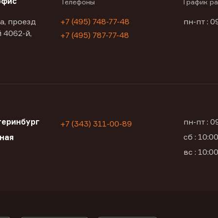
офис
Телефоны
График р
а, проезд
+7 (495) 748-77-48
пн-пт : 0
 4062-й,
+7 (495) 787-77-48
теринбург
пн-пт : 
+7 (343) 311-00-89
сб : 10:
ьная
вс : 10: