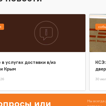
я
соб
 в услугах доставки в/из
КСЭ:
ки Крым
двер
026
30 июл
вопросы или
Мы всегда 
вопросы.