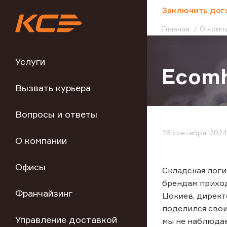
;
Заключить дог
Главная
О комп
Услуги
Ecomh
Вызвать курьера
Вопросы и ответы
26 сентября, 2024
О компании
Офисы
Cкладская логи
брендам приход
Франчайзинг
Цокиев, директ
поделился сво
Управление доставкой
мы не наблюдае