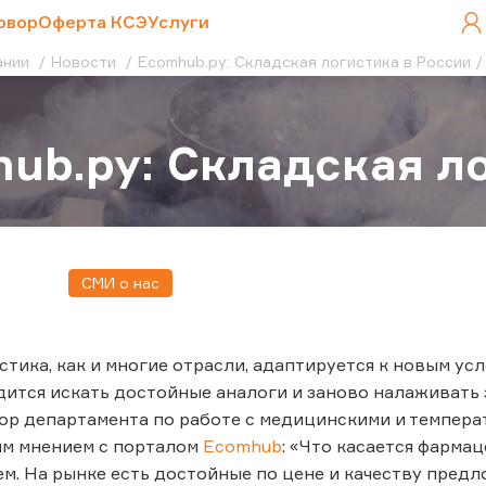
овор
Оферта КСЭ
Услуги
ании
Новости
Ecomhub.ру: Складская логистика в России
ub.ру: Складская л
СМИ о нас
стика, как и многие отрасли, адаптируется к новым у
ится искать достойные аналоги и заново налаживать
ор департамента по работе с медицинскими и темпера
им мнением с порталом
Ecomhub
: «Что касается фарма
м. На рынке есть достойные по цене и качеству предл